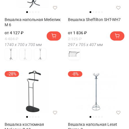
Вешалка напольная Мебелик
Вешалка Sheffilton SHT-WH7
М 6
от 4 127 ₽
от 1 836 ₽
4 484 ₽
2 125 ₽
1740 х
700 х
700
мм
297 х
705 х
407
мм
-28%
-8%
Вешалка костюмная
Вешалка напольная Leset