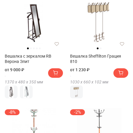
Вешалка с зеркалом RB
Вешалка Sheffilton Грация
Верона Элит
810
от 9 000 ₽
от 1 230 ₽
1370 х
480 х
350
мм
1030 х
660 х
102
мм
-8%
-2%