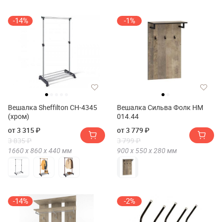
-14%
-1%
Вешалка Sheffilton CH-4345
Вешалка Сильва Фолк НМ
(хром)
014.44
от 3 315 ₽
от 3 779 ₽
3 835 ₽
3 799 ₽
1660 х
860 х
440
мм
900 х
550 х
280
мм
-14%
-2%