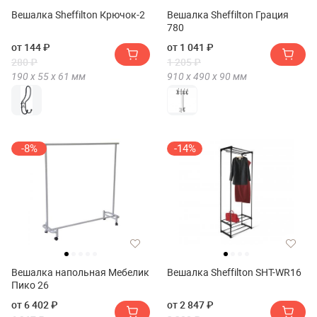
Вешалка Sheffilton Крючок-2
Вешалка Sheffilton Грация
780
от 144 ₽
от 1 041 ₽
280 ₽
1 205 ₽
190 х
55 х
61
мм
910 х
490 х
90
мм
-8%
-14%
Вешалка напольная Мебелик
Вешалка Sheffilton SHT-WR16
Пико 26
от 6 402 ₽
от 2 847 ₽