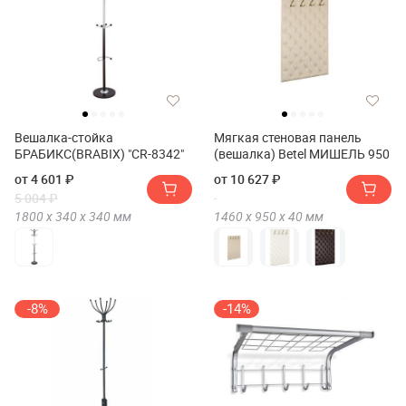
Вешалка-стойка
Мягкая стеновая панель
БРАБИКС(BRABIX) "CR-8342"
(вешалка) Betel МИШЕЛЬ 950
от 4 601 ₽
от 10 627 ₽
5 004 ₽
1800 х
340 х
340
мм
1460 х
950 х
40
мм
-8%
-14%