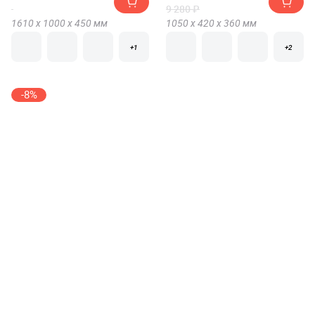
9 280 ₽
1610 х
1000 х
450
мм
1050 х
420 х
360
мм
+1
+2
-8%
Вешалка костюмная
Вешалка Компасс (Compass)
Мебелик ГАЛАНТ 340
МБ-50
от 7 377 ₽
от 10 164 ₽
7 999 ₽
1050 х
460 х
300
мм
1200 х
600 х
25
мм