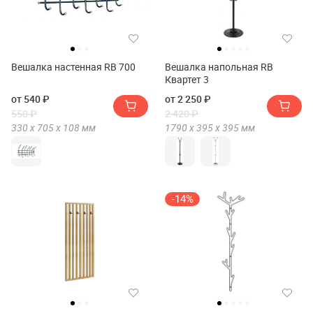
Вешалка настенная RB 700
Вешалка напольная RB
Квартет 3
от 540 ₽
от 2 250 ₽
550 ₽
2 420 ₽
330 х
705 х
108
мм
1790 х
395 х
395
мм
-14%