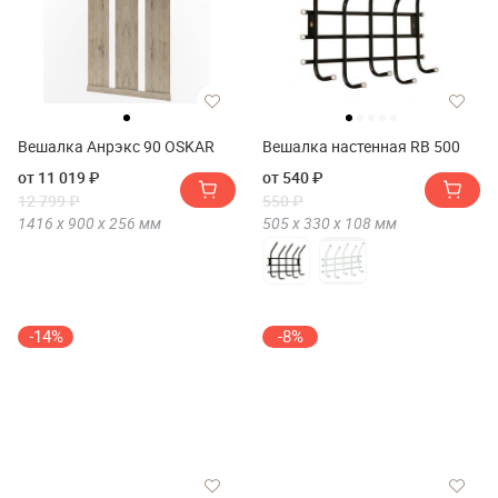
Вешалка Анрэкс 90 OSKAR
Вешалка настенная RB 500
от 11 019 ₽
от 540 ₽
12 799 ₽
550 ₽
1416 х
900 х
256
мм
505 х
330 х
108
мм
-14%
-8%