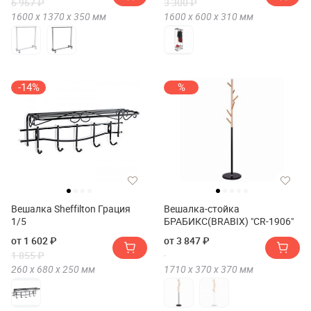
6 967 ₽
3 300 ₽
1600 х
1370 х
350
мм
1600 х
600 х
310
мм
-14%
%
Вешалка Sheffilton Грация
Вешалка-стойка
1/5
БРАБИКС(BRABIX) "CR-1906"
от 1 602 ₽
от 3 847 ₽
1 855 ₽
260 х
680 х
250
мм
1710 х
370 х
370
мм