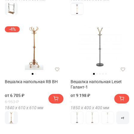
-4%
Вешалка напольная RB ВН
Вешалка напольная Leset
Галант-1
от 6 705 ₽
от 9 198 ₽
6 953 ₽
1840 х
610 х
610
мм
1850 х
400 х
400
мм
+1