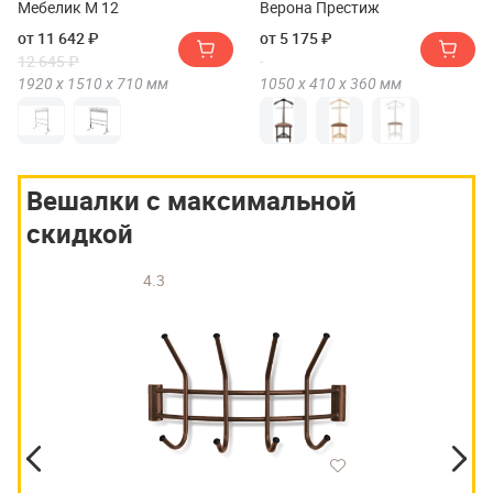
Мебелик М 12
Верона Престиж
от 11 642 ₽
от 5 175 ₽
12 645 ₽
1920 х
1510 х
710
мм
1050 х
410 х
360
мм
Вешалки с максимальной
скидкой
4.3