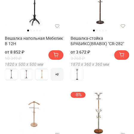
Вешалка напольная Мебелик
Вешалка-стойка
В 12Н
БРАБИКС(BRABIX) "CR-282"
от 8 852 ₽
от 3 672 ₽
10 349 ₽
3 760 ₽
1820 х
500 х
500
мм
1870 х
360 х
360
мм
+3
-8%