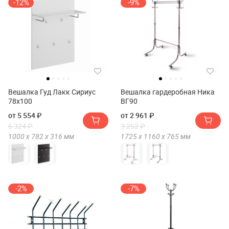
-12%
-9%
Вешалка Гуд Лакк Сириус
Вешалка гардеробная Ника
78х100
ВГ90
от 5 554 ₽
от 2 961 ₽
6 324 ₽
3 252 ₽
1000 х
782 х
316
мм
1725 х
1160 х
765
мм
-2%
-7%