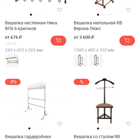
Вешалка настенная Ника
Вешалка напольная RB
ВП6 6 крючков
Верона Люкс
от 676 ₽
от 3 600 ₽
743 ₽
245 х
605 х
265
мм
1080 х
480 х
350
мм
-8%
%
Вешалка гардеробная
Вешалка со стулом RB