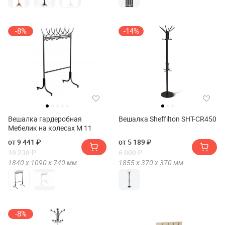
-8%
-14%
Вешалка гардеробная
Вешалка Sheffilton SHT-CR450
Мебелик на колесах М 11
от 9 441 ₽
от 5 189 ₽
10 238 ₽
6 000 ₽
1840 х
1090 х
740
мм
1855 х
370 х
370
мм
-8%