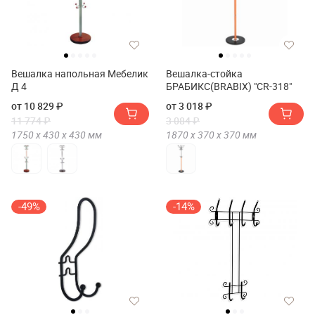
Вешалка напольная Мебелик
Вешалка-стойка
Д 4
БРАБИКС(BRABIX) "CR-318"
от 10 829 ₽
от 3 018 ₽
11 774 ₽
3 084 ₽
1750 х
430 х
430
мм
1870 х
370 х
370
мм
-49%
-14%