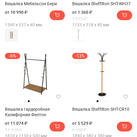
Вешалка Мебельсон Бери
Вешалка Sheffilton SHT-WH37
от 10 990 ₽
от 1 360 ₽
1 575 ₽
1390 х
537 х
40
мм
1155 х
318 х
80
мм
-6%
-13%
Вешалка гардеробная
Вешалка Sheffilton SHT-CR10
Калифорния Фелтон
от 11 074 ₽
от 5 529 ₽
11 720 ₽
6 390 ₽
1610 х
1130 х
500
мм
1890 х
380 х
380
мм