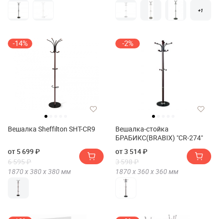
+1
-14%
-2%
Вешалка Sheffilton SHT-CR9
Вешалка-стойка
БРАБИКС(BRABIX) "CR-274"
от 5 699 ₽
от 3 514 ₽
6 595 ₽
3 598 ₽
1870 х
380 х
380
мм
1870 х
360 х
360
мм