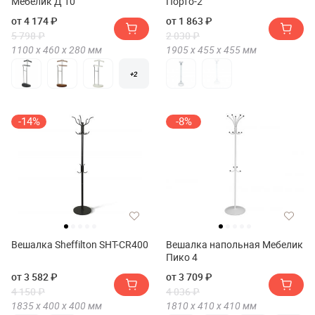
Мебелик Д 10
Порто-2
от 4 174 ₽
от 1 863 ₽
5 798 ₽
2 030 ₽
1100 х
460 х
280
мм
1905 х
455 х
455
мм
+2
-14%
-8%
Вешалка Sheffilton SHT-CR400
Вешалка напольная Мебелик
Пико 4
от 3 582 ₽
от 3 709 ₽
4 150 ₽
4 036 ₽
1835 х
400 х
400
мм
1810 х
410 х
410
мм