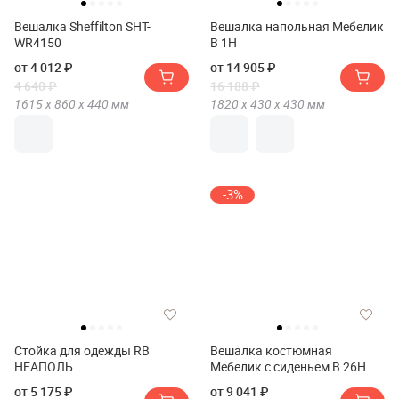
Вешалка Sheffilton SHT-
Вешалка напольная Мебелик
WR4150
В 1Н
от 4 012 ₽
от 14 905 ₽
4 640 ₽
16 188 ₽
1615 х
860 х
440
мм
1820 х
430 х
430
мм
-3%
Стойка для одежды RB
Вешалка костюмная
НЕАПОЛЬ
Мебелик с сиденьем В 26Н
от 5 175 ₽
от 9 041 ₽