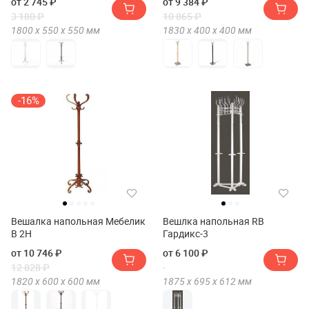
от 2 745 ₽
от 9 384 ₽
3 180 ₽
10 865 ₽
1800 х
550 х
550
мм
1830 х
400 х
400
мм
-16%
Вешалка напольная Мебелик
Вешлка напольная RB
В 2Н
Гардикс-3
от 10 746 ₽
от 6 100 ₽
12 828 ₽
1820 х
600 х
600
мм
1875 х
695 х
612
мм