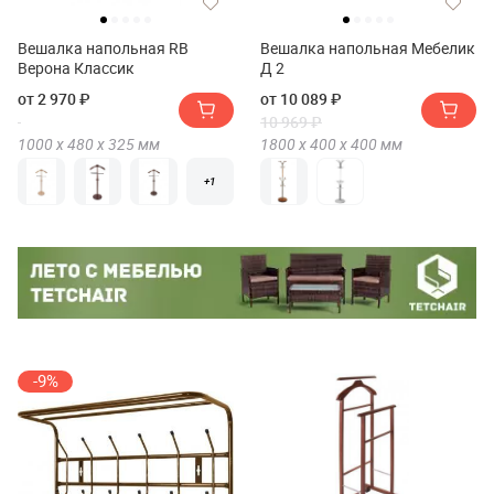
Вешалка напольная RB
Вешалка напольная Мебелик
Верона Классик
Д 2
от 2 970 ₽
от 10 089 ₽
10 969 ₽
1000 х
480 х
325
мм
1800 х
400 х
400
мм
+1
-9%