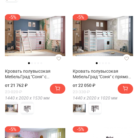
-5%
-5%
Кровать полувысокая
Кровать полувысокая
МебельГрад "Соня" с
МебельГрад "Соня" с прямой
наклонной лестницей 6
лестницей 5
от 21 762 ₽
от 22 050 ₽
23 020 ₽
23 330 ₽
1440 х
2020 х
1530
мм
1440 х
2020 х
1020
мм
-5%
-5%