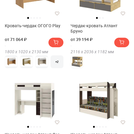
Кровать-чердак ОГОГО Play
Чердак-кровать Атлант
Бруно
от 71 064 ₽
от 39 194 ₽
1800 х
1020 х
2130
мм
2116 х
2036 х
1182
мм
+2