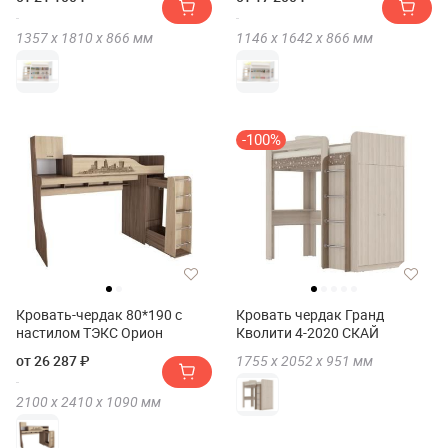
1357 х
1810 х
866
мм
1146 х
1642 х
866
мм
-100%
Кровать-чердак 80*190 с
Кровать чердак Гранд
настилом ТЭКС Орион
Кволити 4-2020 СКАЙ
от 26 287 ₽
1755 х
2052 х
951
мм
2100 х
2410 х
1090
мм