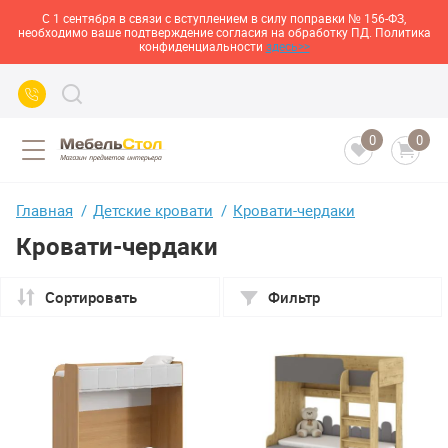
С 1 сентября в связи с вступлением в силу поправки № 156-ФЗ,
необходимо ваше подтверждение согласия на обработку ПД. Политика
конфиденциальности
здесь>>
0
0
Главная
Детские кровати
Кровати-чердаки
Кровати-чердаки
Сортировать
Фильтр