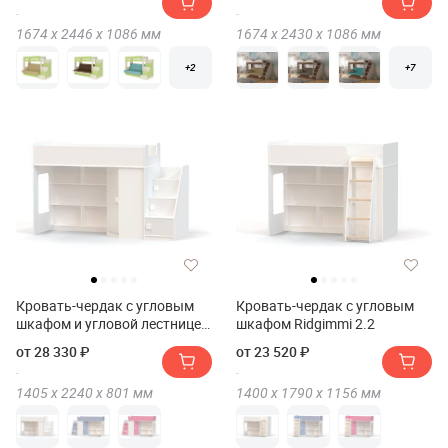
1674 х
2446 х
1086
мм
1674 х
2430 х
1086
мм
+2
+7
Кровать-чердак с угловым
Кровать-чердак с угловым
шкафом и угловой лестницей
шкафом Ridgimmi 2.2
Ridgimmi 2.3
от 28 330 ₽
от 23 520 ₽
1405 х
2240 х
801
мм
1400 х
1790 х
1156
мм