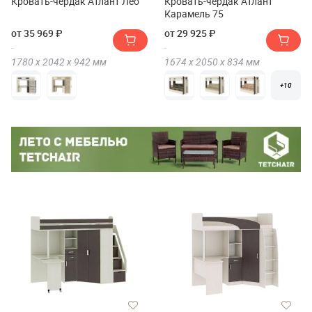
Кровать-чердак Атлант Лео
Кровать-чердак Атлант
Карамель 75
от 35 969 ₽
от 29 925 ₽
1780 х
2042 х
942
мм
1674 х
2050 х
834
мм
+10