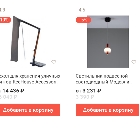
4.8
4.5
-10%
-5%
ехол для хранения уличных
Светильник подвесной
онтов ReeHouse Accessori
светодиодный Модерли
030/3030/3040/3535/3500/40
V10877-PL
т 14 436 ₽
от 3 231 ₽
0
Сильв(Светильник
6 040 ₽
3 390 ₽
подвесной светодиодный
Moderli V10877-PL Sylv)
Добавить в корзину
Добавить в корзину