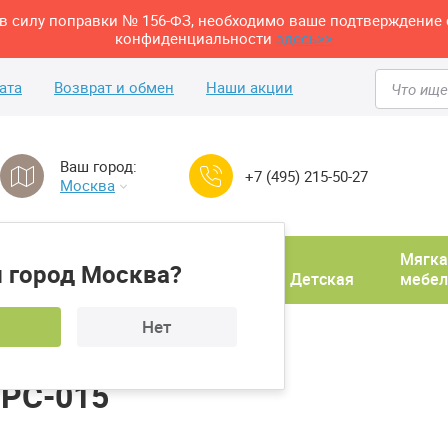
м в силу поправки № 156-ФЗ, необходимо ваше подтверждение 
конфиденциальности
здесь>>
ата
Возврат и обмен
Наши акции
Ваш город:
+7 (495) 215-50-27
Москва
Домашний
Мягка
 город Москва?
ня
кабинет
Прихожая
Детская
мебел
Нет
иной
Стул Woodville Eames PC-015
 PC-015