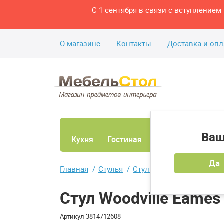
С 1 сентября в связи с вступление
О магазине
Контакты
Доставка и опл
Ваш
Кухня
Гостиная
Ванная
Спаль
Да
Главная
Стулья
Стулья для кухни и гост
Стул Woodville Eames
Артикул
3814712608