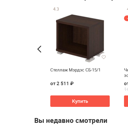
4.3
диван M-group
Стеллаж Мэрдэс СБ-15/1
Ч
коричневый
з
2
 ₽
от 2 511 ₽
о
0
1
Купить
Купить
Вы недавно смотрели