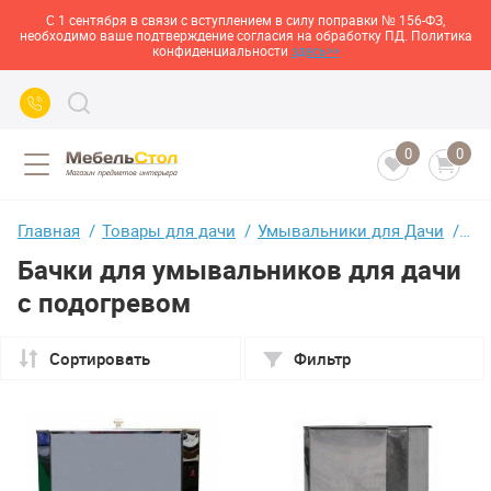
С 1 сентября в связи с вступлением в силу поправки № 156-ФЗ,
необходимо ваше подтверждение согласия на обработку ПД. Политика
конфиденциальности
здесь>>
0
0
Главная
Товары для дачи
Умывальники для Дачи
Ба
Бачки для умывальников для дачи
с подогревом
Сортировать
Фильтр