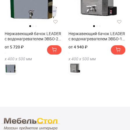
Нержавеющий бачок LEADER
Нержавеющий бачок LEADER
с водонагревателем ЭВБО-20
с водонагревателем ЭВБО-15
л 010076
л 010074
от 5 720 ₽
от 4 940 ₽
х
400 х
500
мм
х
400 х
500
мм