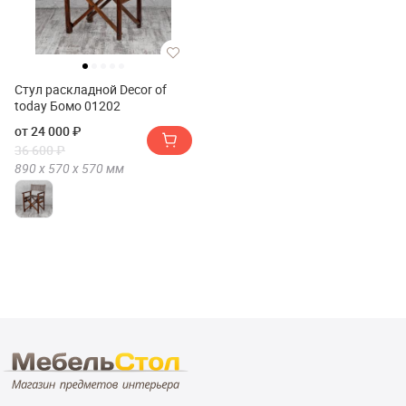
Стул раскладной Decor of
today Бомо 01202
от 24 000 ₽
36 600 ₽
890 х
570 х
570
мм